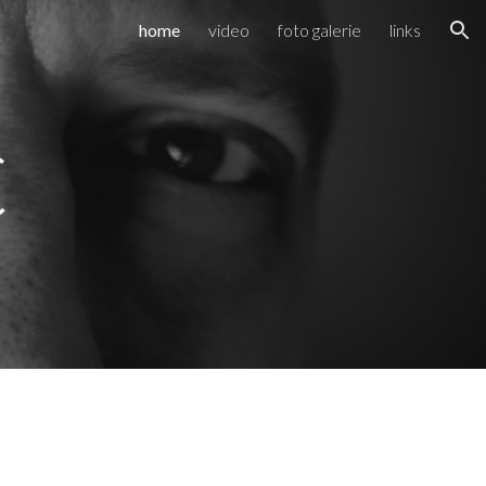
home
video
foto galerie
links
ion
C